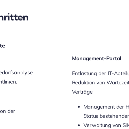
hritten
te
Management-Portal
edarfsanalyse.
Entlastung der IT-Abtei
tlinien.
Reduktion von Wartezei
Verträge.
Management der Har
on der
Status bestehender
Verwaltung von SIM